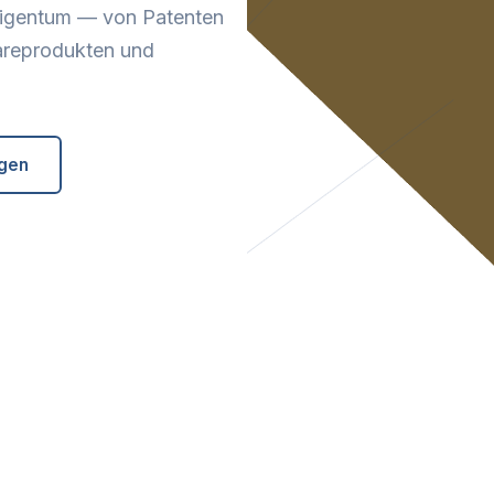
 Eigentum — von Patenten
areprodukten und
ngen